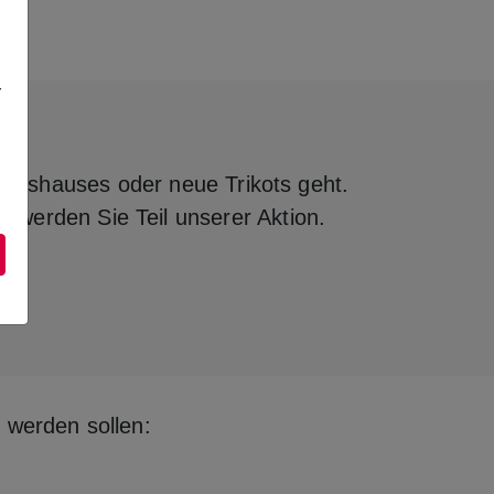
r
einshauses oder neue Trikots geht.
d werden Sie Teil unserer Aktion.
 werden sollen: