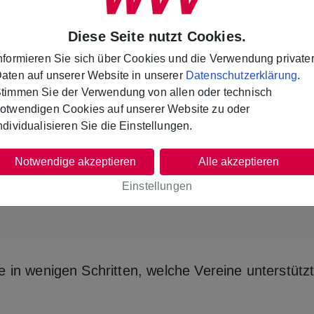
Diese Seite nutzt Cookies.
nformieren Sie sich über Cookies und die Verwendung private
aten auf unserer Website in unserer
Datenschutzerklärung
.
Auch Ihr Verein kann dabei sein!
timmen Sie der Verwendung von allen oder technisch
otwendigen Cookies auf unserer Website zu oder
ortgeräte, die längst fällige Renovierung des Ver
ndividualisieren Sie die Einstellungen.
rer Region. Reichen Sie einfach Ihr Projekt ein un
Notwendige akzeptieren
Alle akzeptieren
Einstellungen
Jetzt Projekt einreichen
Weitere Infos
e in wenigen Schritten, welche Vereine unterstützt