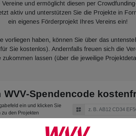
e Vereine und ermöglicht diesen per Crowdfundin
t aktiv und unterstützen Sie die Projekte in Fo
ein eigenes Förderprojekt Ihres Vereins ein!
 vorliegen haben, können Sie über das untensteh
ür Sie kostenlos). Andernfalls freuen sich die Ve
zukommen lassen (über die jeweilige Projektdetai
en WVV‑Spendencode kostenfr
Code einlösen
gabefeld ein und klicken Sie
Code einlösen
 zu den Projekten
nergieCoins verteilen