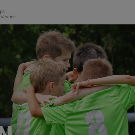
ptteil zu gelangen
pps
 Vereine