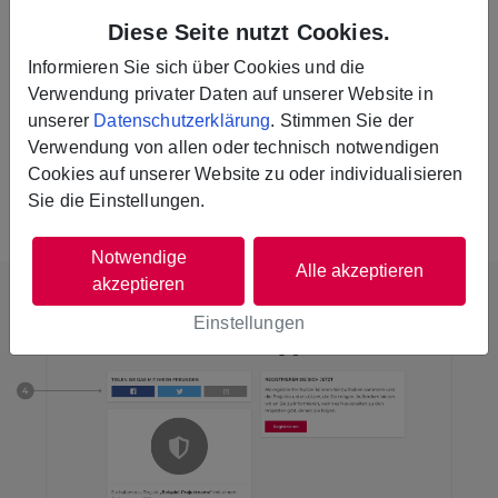
3. WVV-EnergieCoins verteilen
Diese Seite nutzt Cookies.
Informieren Sie sich über Cookies und die
Hier können Sie nun Ihre WVV-EnergieCoins verteilen.
Verwendung privater Daten auf unserer Website in
Geben Sie dazu in das Eingabefeld im Bereich „Projekt
unserer
Datenschutzerklärung
. Stimmen Sie der
unterstützen“ die gewünschte Anzahl an WVV-
Verwendung von allen oder technisch notwendigen
EnergieCoins ein und klicken Sie auf den Button
Cookies auf unserer Website zu oder individualisieren
„Verteilen“. Gerne können Sie Ihre WVV-EnergieCoins
Sie die Einstellungen.
auch auf mehrere Projekte aufteilen.
Notwendige
Alle akzeptieren
akzeptieren
Einstellungen