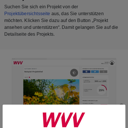
Suchen Sie sich ein Projekt von der
Projektübersichtsseite
aus, das Sie unterstützen
möchten. Klicken Sie dazu auf den Button „Projekt
ansehen und unterstützen“. Damit gelangen Sie auf die
Detailseite des Projekts.