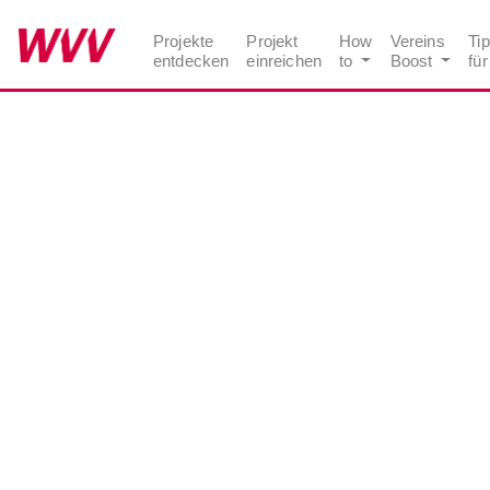
Seite
Klicken Sie, um die Navigation zu überspringen und zum Hau
Projekte
Projekt
How
Vereins
Ti
entdecken
einreichen
to
Boost
für
Datenschutz