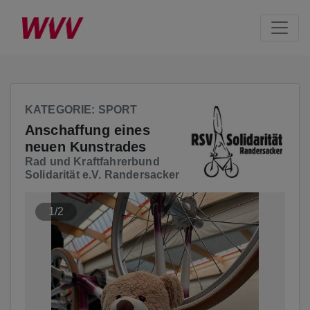
Seite
Klicken Sie, um die Navigation zu überspringen und zum Hau
KATEGORIE
: SPORT
Anschaffung eines
neuen Kunstrades
Rad und Kraftfahrerbund
Solidarität e.V. Randersacker
1/2