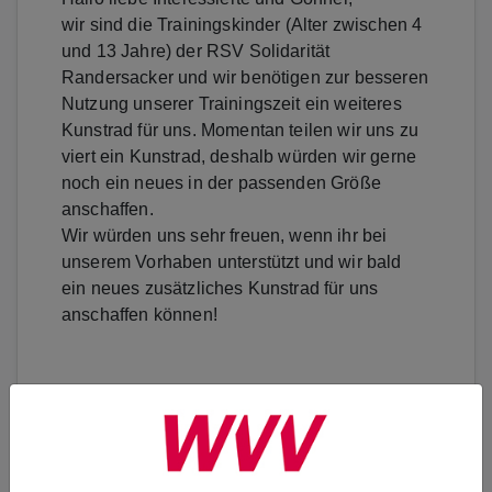
wir sind die Trainingskinder (Alter zwischen 4
und 13 Jahre) der RSV Solidarität
Randersacker und wir benötigen zur besseren
Nutzung unserer Trainingszeit ein weiteres
Kunstrad für uns. Momentan teilen wir uns zu
viert ein Kunstrad, deshalb würden wir gerne
noch ein neues in der passenden Größe
anschaffen.
Wir würden uns sehr freuen, wenn ihr bei
unserem Vorhaben unterstützt und wir bald
ein neues zusätzliches Kunstrad für uns
anschaffen können!
Erzählen Sie es Ihren Freunden