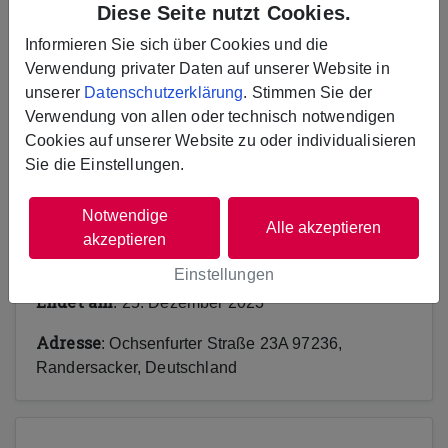
Diese Seite nutzt Cookies.
𝕏
Informieren Sie sich über Cookies und die
Verwendung privater Daten auf unserer Website in
unserer
Datenschutzerklärung
. Stimmen Sie der
Verwendung von allen oder technisch notwendigen
Das Projekt ist bereits beendet.
Cookies auf unserer Website zu oder individualisieren
Sie die Einstellungen.
Notwendige
Infos
Alle akzeptieren
akzeptieren
Kategorie
: Sport
Einstellungen
Endet am
: 25. Dezember 2023
Adresse
: Ochsenfurter Straße 23A 97236,
Randersacker, Deutschland