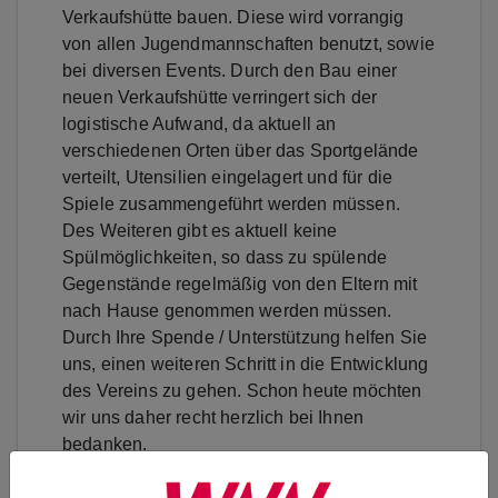
Verkaufshütte bauen. Diese wird vorrangig
von allen Jugendmannschaften benutzt, sowie
bei diversen Events. Durch den Bau einer
neuen Verkaufshütte verringert sich der
logistische Aufwand, da aktuell an
verschiedenen Orten über das Sportgelände
verteilt, Utensilien eingelagert und für die
Spiele zusammengeführt werden müssen.
Des Weiteren gibt es aktuell keine
Spülmöglichkeiten, so dass zu spülende
Gegenstände regelmäßig von den Eltern mit
nach Hause genommen werden müssen.
Durch Ihre Spende / Unterstützung helfen Sie
uns, einen weiteren Schritt in die Entwicklung
des Vereins zu gehen. Schon heute möchten
wir uns daher recht herzlich bei Ihnen
bedanken.