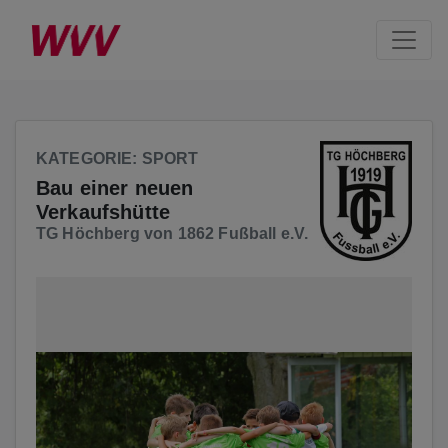
Seite
Klicken Sie, um die Navigation zu überspringen und zum Hau
KATEGORIE
: SPORT
Bau einer neuen
Verkaufshütte
TG Höchberg von 1862 Fußball e.V.