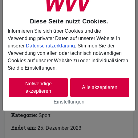
Diese Seite nutzt Cookies.
Erzählen Sie es Ihren Freunden
Informieren Sie sich über Cookies und die
Verwendung privater Daten auf unserer Website in
𝕏
unserer
Datenschutzerklärung
. Stimmen Sie der
Verwendung von allen oder technisch notwendigen
Cookies auf unserer Website zu oder individualisieren
Sie die Einstellungen.
Das Projekt ist bereits beendet.
Notwendige
Alle akzeptieren
akzeptieren
Einstellungen
Infos
Kategorie
: Sport
Endet am
: 25. Dezember 2023